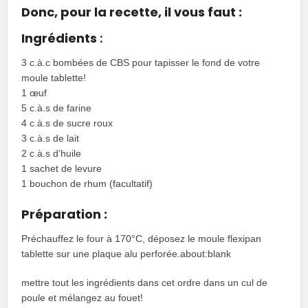
Donc, pour la recette, il vous faut :
Ingrédients
:
3 c.à.c bombées de CBS pour tapisser le fond de votre
moule tablette!
1 œuf
5 c.à.s de farine
4 c.à.s de sucre roux
3 c.à.s de lait
2 c.à.s d’huile
1 sachet de levure
1 bouchon de rhum (facultatif)
Préparation :
Préchauffez le four à 170°C, déposez le moule flexipan
tablette sur une plaque alu perforée.about:blank
mettre tout les ingrédients dans cet ordre dans un cul de
poule et mélangez au fouet!