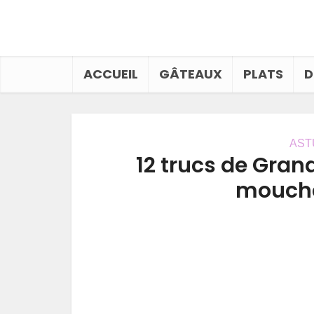
ACCUEIL
GÂTEAUX
PLATS
D
AST
12 trucs de Gra
mouche