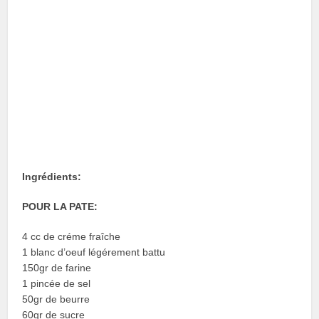
Ingrédients
:
POUR LA PATE:
4 cc de créme fraîche
1 blanc d’oeuf légérement battu
150gr de farine
1 pincée de sel
50gr de beurre
60gr de sucre