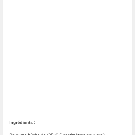
Ingrédients :
Pour une bûche de (25×6,5 centimètres pour moi)