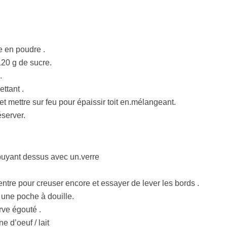
le en poudre .
120 g de sucre.
.
ettant .
t mettre sur feu pour épaissir toit en.mélangeant.
éserver.
ppuyant dessus avec un.verre
ntre pour creuser encore et essayer de lever les bords .
 une poche à douille.
rve égouté .
 d’oeuf / lait