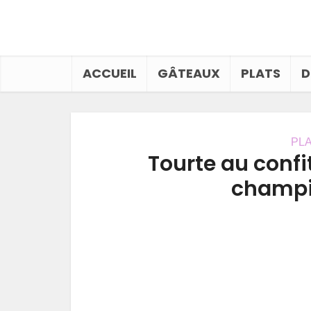
ACCUEIL
GÂTEAUX
PLATS
D
PL
Tourte au confi
champi