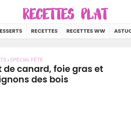
ESSERTS
RECETTES
RECETTES WW
ASTUC
ATS
SPÉCIAL FÊTE
•
t de canard, foie gras et
gnons des bois