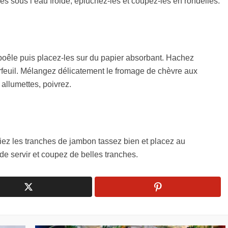
s sous l’eau froide, épluchez-les et coupez-les en rondelles.
 poêle puis placez-les sur du papier absorbant. Hachez
cerfeuil. Mélangez délicatement le fromage de chèvre aux
 allumettes, poivrez.
ez les tranches de jambon tassez bien et placez au
e servir et coupez de belles tranches.