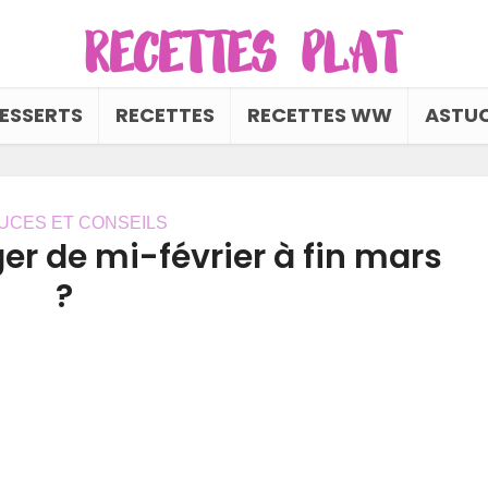
ESSERTS
RECETTES
RECETTES WW
ASTUC
UCES ET CONSEILS
er de mi-février à fin mars
?