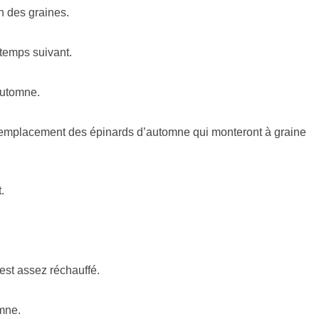
n des graines.
temps suivant.
automne.
 remplacement des épinards d’automne qui monteront à graine
.
est assez réchauffé.
mne.