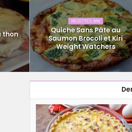
RECETTES WW
Quiche Sans Pâte au
 thon
Saumon Brocoli et Kiri
Weight Watchers
Der