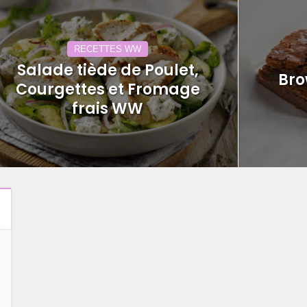
RECETTES WW
Salade tiède de Poulet,
Bro
Courgettes et Fromage
frais WW