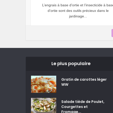
L’engrais à base d’ortie et l’insecticide à bas
d’ortie sont des outils précieux dans le
jardinage...
Le plus populaire
Gratin de carottes léger
WW
Salade tiède de Poulet,
Courgettes et
Fromage...