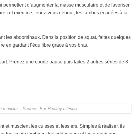
ui permettent d’augmenter la masse musculaire et de favoriser
faire cet exercice, tenez-vous debout, les jambes écartées à la
tant les abdominaux. Dans la position de squat, faites quelques
ère en gardant l’équilibre grâce à vos bras.
art. Prenez une courte pause puis faites 2 autres séries de 8
e muscler – Source : For Healthy Lifestyle
nt et musclent les cuisses et fessiers. Simples à réaliser, ils
cer les ischio jambiers, les adducteurs et les quadriceps.