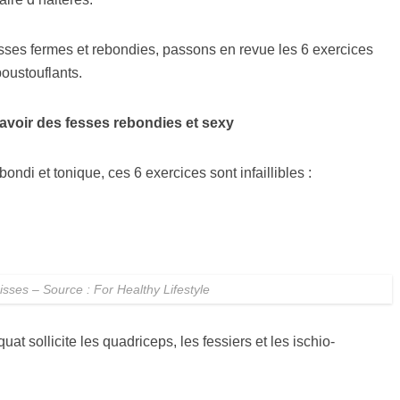
esses fermes et rebondies, passons en revue les 6 exercices
époustouflants.
 avoir des fesses rebondies et sexy
ondi et tonique, ces 6 exercices sont infaillibles :
uisses – Source : For Healthy Lifestyle
uat sollicite les quadriceps, les fessiers et les ischio-