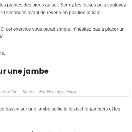
 les plantes des pieds au sol. Serrez les fesses puis soulevez
10 secondes avant de revenir en position initiale.
 Si cet exercice vous parait simple, n’hésitez pas à placer un
té.
ns.
sur une jambe
nt l’effort – Source : For Healthy Lifestyle
e bassin sur une jambe sollicite les ischio-jambiers et les