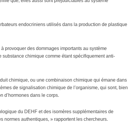
gnifie que, elles aussi sont préjudiciables au système
urbateurs endocriniens utilisés dans la production de plastique
l à provoquer des dommages importants au système
ette substance chimique comme étant spécifiquement anti-
produit chimique, ou une combinaison chimique qui émane dans
ystèmes de signalisation chimique de l’organisme, qui sont, bien
ion d’hormones dans le corps.
 biologique du DEHF et des isomères supplémentaires de
des normes authentiques, » rapportent les chercheurs.