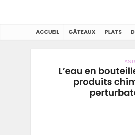
ACCUEIL
GÂTEAUX
PLATS
D
AST
L’eau en bouteill
produits chi
perturbat