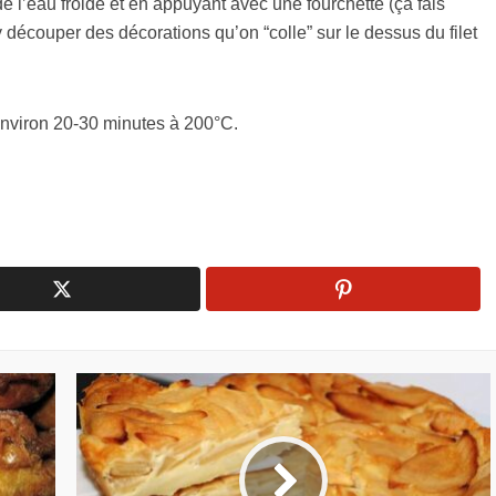
e l’eau froide et en appuyant avec une fourchette (ça fais
 découper des décorations qu’on “colle” sur le dessus du filet
 environ 20-30 minutes à 200°C.