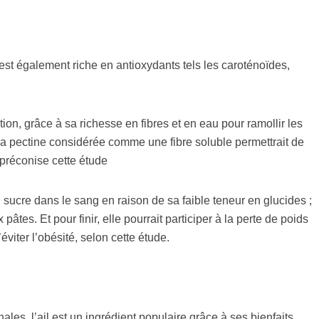
 est également riche en antioxydants tels les caroténoïdes,
.
ion, grâce à sa richesse en fibres et en eau pour ramollir les
s, la pectine considérée comme une fibre soluble permettrait de
 préconise cette étude
 sucre dans le sang en raison de sa faible teneur en glucides ;
 pâtes. Et pour finir, elle pourrait participer à la perte de poids
’éviter l’obésité, selon cette étude.
s, l’ail est un ingrédient populaire grâce à ses bienfaits