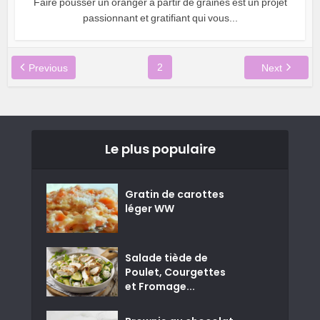
Faire pousser un oranger à partir de graines est un projet
passionnant et gratifiant qui vous...
2
Previous
Next
Le plus populaire
Gratin de carottes
léger WW
Salade tiède de
Poulet, Courgettes
et Fromage...