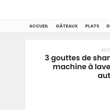
ACCUEIL
GÂTEAUX
PLATS
D
AST
3 gouttes de sham
machine à laver
au