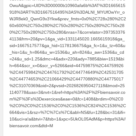
OwuA&gpic=UID%3D00000b10960afa6b%3AT%3D1665615
918%3ART%3D1667516495%3AS%3DALNI_MYUfOwYrr_o
WJR8ek0_QwnG9x3Ykw&prev_fmts=0x0%2C728x280%2C2
60x600%2C750x280%2C750x280%2C750x280%2C750x28
0%2C750x280%2C750x280&nras=7&correlator=397353376
4113&frm=20&pv=1&ga_vid=1331145020.1665615918&ga_
sid=1667517577&ga_hid=1178136675&ga_fc=1&u_tz=60&u
_his=1&u_h=864&u_w=1536&u_ah=824&u_aw=1536&u_cd
=24&u_sd=1.25&dmc=4&adx=220&ady=7885&biw=1519&bi
h=664&scr_x=0&scr_y=5266&eid=44759875%2C44759926
%2C44759842%2C44761792%2C44774649%2C42531705
%2C44774653%2C21066429%2C44770880%2C44775017
%2C31070369&oid=2&pvsid=2026826950427118&tmod=25
1140778&uas=3&nvt=1&ref=https%3A%2F%2Fbiensavoir.co
m%2F%3Fs%3Dexercices&eae=0&fc=1408&brdim=0%2C0
%2C0%2C0%2C1536%2C0%2C1536%2C824%2C1536%2C
664&vis=1&rsz=%7C%7Cs%7C&abl=NS&fu=128&bc=31&ifi=
10&uci=a!a&btvi=7&fsb=1&xpc=5UkOL05AdM&p=https%3A//
biensavoir.com&dtd=M