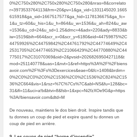
0%2C750x280%2C750x280%2C750x280&nras=8&correlato
r=3973533764113&frm=20&pv=1&ga_vid=1331145020.1665
615918&ga_sid=1667517577&ga_hid=1178136675&ga_fc=
1&u_tz=60&u_his=1&u_h=864&u_w=1536&u_ah=824&u_aw
=1536&u_cd=24&u_sd=1.25&dmc=4&adx=220&ady=8833&b
iw=1519&bih=664&scr_x=0&scr_y=6180&eid=44759875%2C
44759926%2C44759842%2C44761792%2C44774649%2C4
2531705%2C44774653%2C21066429%2C44770880%2C44
775017%2C31070369&oid=2&pvsid=2026826950427118&t
mod=251140778&uas=1&nvt=1&ref=https%3A%2F%2Fbiens
avoir.com%2F%3Fs%3Dexercices&eae=0&fc=1408&brdim=
0%2C0%2C0%2C0%2C1536%2C0%2C1536%2C824%2C15
36%2C664&vis=1&rsz=%7C%7Cs%7C&abl=NS&fu=128&bc=
31&ifi=11&uci=a!b&btvi=8&fsb=1&xpc=Ni2fzXOe9G&p=https
%3A//biensavoir.com&dtd=M
De nouveau, maintiens le dos bien droit. Inspire tandis que
tu donnes un coup de pied et expire quand tu donnes un
coup de pied en arrière.
9. Les coups de pied “borne d’incendie”