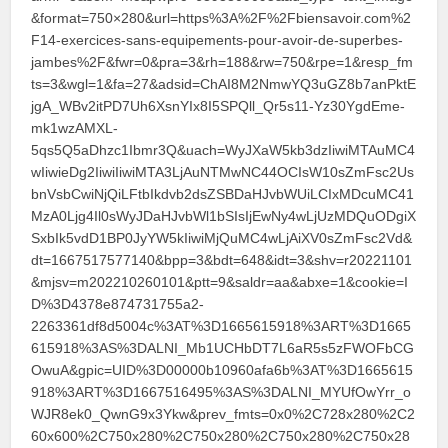
&format=750×280&url=https%3A%2F%2Fbiensavoir.com%2
F14-exercices-sans-equipements-pour-avoir-de-superbes-
jambes%2F&fwr=0&pra=3&rh=188&rw=750&rpe=1&resp_fm
ts=3&wgl=1&fa=27&adsid=ChAI8M2NmwYQ3uGZ8b7anPktE
jgA_WBv2itPD7Uh6XsnYIx8I5SPQll_Qr5s11-Yz30YgdEme-
mk1wzAMXL-
5qs5Q5aDhzc1Ibmr3Q&uach=WyJXaW5kb3dzIiwiMTAuMC4
wIiwieDg2IiwiIiwiMTA3LjAuNTMwNC44OCIsW10sZmFsc2Us
bnVsbCwiNjQiLFtbIkdvb2dsZSBDaHJvbWUiLCIxMDcuMC41
MzA0Ljg4Il0sWyJDaHJvbWl1bSIsIjEwNy4wLjUzMDQuODgiX
SxbIk5vdD1BP0JyYW5kIiwiMjQuMC4wLjAiXV0sZmFsc2Vd&
dt=1667517577140&bpp=3&bdt=648&idt=3&shv=r20221101
&mjsv=m202210260101&ptt=9&saldr=aa&abxe=1&cookie=I
D%3D4378e874731755a2-
2263361df8d5004c%3AT%3D1665615918%3ART%3D1665
615918%3AS%3DALNI_Mb1UCHbDT7L6aR5s5zFWOFbCG
OwuA&gpic=UID%3D00000b10960afa6b%3AT%3D1665615
918%3ART%3D1667516495%3AS%3DALNI_MYUfOwYrr_o
WJR8ek0_QwnG9x3Ykw&prev_fmts=0x0%2C728x280%2C2
60x600%2C750x280%2C750x280%2C750x280%2C750x28