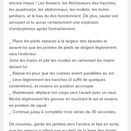
encore mieux ! Les fessiers, les fléchisseurs des hanches,
les quadriceps, les abdominaux, les mollets, les ischio-
jambiers, et le bas du dos fonctionnent. De plus, sauter est
amusant et tu auras certainement une explosion
d’endorphines après l’entraînement.
_ Place les pieds séparés à la largeur des épaules et
assure-toi que les pointes de pieds se dirigent légèrement
vers l’extérieur.
Joins les mains et plie les coudes en ramenant les mains
devant toi.
_ Baisse-toi pour que tes cuisses soient parallèles au sol.
_ Lève légèrement les hanches (il suffit de quelques
centimètres), et reviens en position accroupie.
_ Maintenant, déplace ton corps vers l’avant avec un saut,
fléchis légèrement les genoux en touchant le sol et reviens
en position de squat.
_ Continue jusqu’à compléter trois séries de 30 secondes.
De nouveau, garde les jambes vers l’arrière et fais en sorte
que tes genoux n’aillent pas au-delà de la ligne des doigts