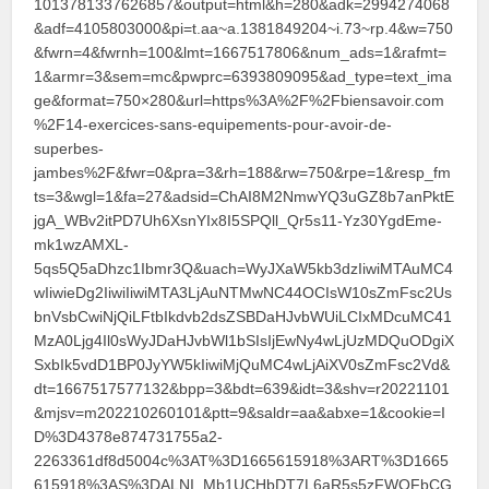
1013781337626857&output=html&h=280&adk=2994274068
&adf=4105803000&pi=t.aa~a.1381849204~i.73~rp.4&w=750
&fwrn=4&fwrnh=100&lmt=1667517806&num_ads=1&rafmt=
1&armr=3&sem=mc&pwprc=6393809095&ad_type=text_ima
ge&format=750×280&url=https%3A%2F%2Fbiensavoir.com
%2F14-exercices-sans-equipements-pour-avoir-de-
superbes-
jambes%2F&fwr=0&pra=3&rh=188&rw=750&rpe=1&resp_fm
ts=3&wgl=1&fa=27&adsid=ChAI8M2NmwYQ3uGZ8b7anPktE
jgA_WBv2itPD7Uh6XsnYIx8I5SPQll_Qr5s11-Yz30YgdEme-
mk1wzAMXL-
5qs5Q5aDhzc1Ibmr3Q&uach=WyJXaW5kb3dzIiwiMTAuMC4
wIiwieDg2IiwiIiwiMTA3LjAuNTMwNC44OCIsW10sZmFsc2Us
bnVsbCwiNjQiLFtbIkdvb2dsZSBDaHJvbWUiLCIxMDcuMC41
MzA0Ljg4Il0sWyJDaHJvbWl1bSIsIjEwNy4wLjUzMDQuODgiX
SxbIk5vdD1BP0JyYW5kIiwiMjQuMC4wLjAiXV0sZmFsc2Vd&
dt=1667517577132&bpp=3&bdt=639&idt=3&shv=r20221101
&mjsv=m202210260101&ptt=9&saldr=aa&abxe=1&cookie=I
D%3D4378e874731755a2-
2263361df8d5004c%3AT%3D1665615918%3ART%3D1665
615918%3AS%3DALNI_Mb1UCHbDT7L6aR5s5zFWOFbCG