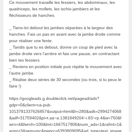
Ce mouvement travaille les fessiers, les abdominaux, les
quadriceps, les mollets, les ischio-jambiers et les
fléchisseurs de hanches.
_ Tiens-toi debout les jambes séparées à la largeur des
hanches. Fais un pas en avant avec la jambe droite comme
pour réaliser une fente.
_ Tandis que tu es debout, donne un coup de pied avec la
jambe droite vers l’arrière et fais une pause, en contractant
bien tes fessiers.
_ Reviens en position initiale puis répète le mouvement avec
l’autre jambe.
_ Réalise deux séries de 30 secondes (ou trois, si tu peux le
faire !)
https://googleads.g.doubleclick.net/pagead/ads?
gdpr=0&client=ca-pub-
1013781337626857&output=html&h=280&adk=2994274068
&adf=31759402&pi=t.aa~a.1381849204~i.83~rp.4&w=750&f
wrn=4&fwrnh=100&lmt=1667517806&num_ads=1&rafmt=1&
armr=3&sem=mc&pwprc=6393809095&ad_type=text_image